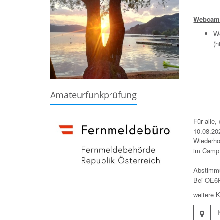
Webcam
We
(
h
Amateurfunkprüfung
Für alle,
10.08.20
Wiederho
im Camp
Abstimm
Bei OE6P
weitere 