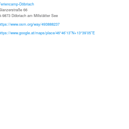
Feriencamp-Döbriach
Glanzerstraße 66
A-9873 Döbriach am Millstätter See
https://www.osm.org/way/493888237
https://www.google.at/maps/place/46°46’13″N+13°39’05″E