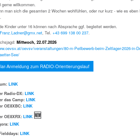
d gerne willkommen.
nn man sich die gesamten 2 Wochen wohlfühlen, oder nur kurz - wie es eben
.
de Kinder unter 16 können nach Absprache ggf. begleitet werden.
Franz.Ladner@gmx.net
, Tel.
+43 699 138 00 237
.
chsjagd:
Mittwoch, 22.07.2026
www.oevsv.at/oevsv/veranstaltungen/80-m-Peilbewerb-beim-Zeltlager-2026-in-D
aetter-See/
lar-Anmeldung zum RADIO-Orientierungslauf
bum:
LINK
er Radio-DX:
LINK
er das Camp:
LINK
er OE8XBC:
LINK
🆕
er OE8XRX:
LINK
gora:
LINK
Fielddays:
LINK