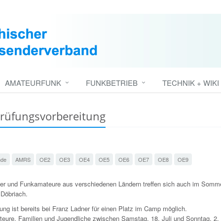
AMATEURFUNK
FUNKBETRIEB
TECHNIK + WIKI
Prüfungsvorbereitung
nde
AMRS
OE2
OE3
OE4
OE5
OE6
OE7
OE8
OE9
er und Funkamateure aus verschiedenen Ländern treffen sich auch im Somm
 Döbriach.
ng ist bereits bei Franz Ladner für einen Platz im Camp möglich.
eure, Familien und Jugendliche zwischen Samstag, 18. Juli und Sonntag, 2.