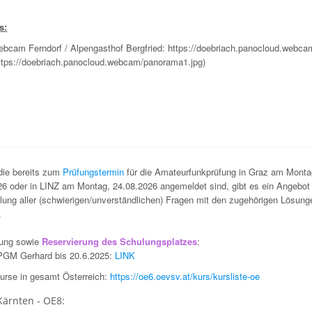
s:
bcam Ferndorf / Alpengasthof Bergfried:
https://doebriach.panocloud.webca
ttps://doebriach.panocloud.webcam/panorama1.jpg
)
 die bereits zum
Prüfungstermin
für die Amateurfunkprüfung in Graz am Monta
26 oder in LINZ am Montag, 24.08.2026 angemeldet sind, gibt es ein Angebot
lung aller (schwierigen/unverständlichen) Fragen mit den zugehörigen Lösunge
.
ung sowie
Reservierung des Schulungsplatzes
:
GM Gerhard bis 20.6.2025:
LINK
Kurse in gesamt Österreich:
https://oe6.oevsv.at/kurs/kursliste-oe
Kärnten - OE8: