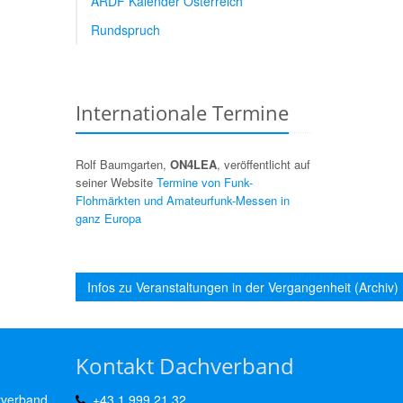
ARDF Kalender Österreich
Rundspruch
Internationale Termine
Rolf Baumgarten,
ON4LEA
, veröffentlicht auf
seiner Website
Termine von Funk-
Flohmärkten und Amateurfunk-Messen in
ganz Europa
Infos zu Veranstaltungen in der Vergangenheit (Archiv)
Kontakt Dachverband
rverband
+43 1 999 21 32